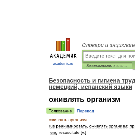
Словари и энциклоп
academic.ru
Безопасность и гигиена труда. Перевод на английский, французский, немецкий, испанский языки
Безопасность и гигиена тру
немецкий, испанский языки
оживлять организм
Толкование
Перевод
оживлять
организм
rus
реанимировать
,
оживлять
организм
;
пр
eng
resuscitate
[
v
.]