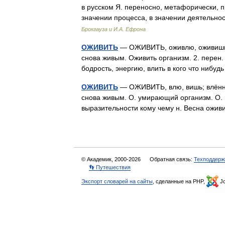
в русском Я. переносно, метафорически, 
значении процесса, в значении деятельн
Брокгауза и И.А. Ефрона
ОЖИВИТЬ
— ОЖИВИТЬ, оживлю, оживишь, со
снова живым. Оживить организм. 2. перен. 
бодрость, энергию, влить в кого что ниб
ОЖИВИТЬ
— ОЖИВИТЬ, влю, вишь; влённый (
снова живым. О. умирающий организм. О. в
выразительности кому чему н. Весна ож
© Академик, 2000-2026
Обратная связь:
Техподдерж
👣 Путешествия
Экспорт словарей на сайты
, сделанные на PHP,
Jo