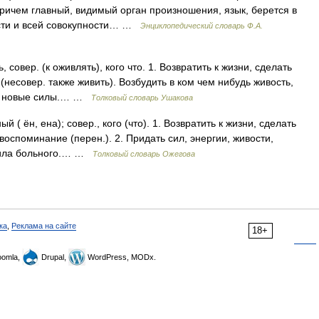
причем главный, видимый орган произношения, язык, берется в
ости и всей совокупности… …
Энциклопедический словарь Ф.А.
вер. (к оживлять), кого что. 1. Возвратить к жизни, сделать
(несовер. также живить). Возбудить в ком чем нибудь живость,
удь новые силы.… …
Толковый словарь Ушакова
 ён, ена); совер., кого (что). 1. Возвратить к жизни, сделать
оспоминание (перен.). 2. Придать сил, энергии, живости,
ивила больного.… …
Толковый словарь Ожегова
ка
,
Реклама на сайте
18+
omla,
Drupal,
WordPress, MODx.