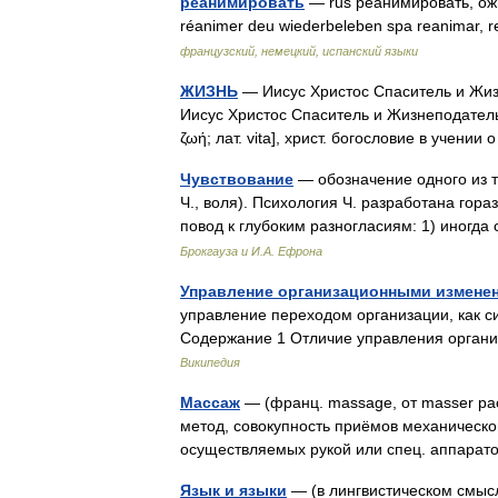
реанимировать
— rus реанимировать, ожив
réanimer deu wiederbeleben spa reanimar, 
французский, немецкий, испанский языки
ЖИЗНЬ
— Иисус Христос Спаситель и Жизн
Иисус Христос Спаситель и Жизнеподатель. 
ζωή; лат. vita], христ. богословие в учен
Чувствование
— обозначение одного из т
Ч., воля). Психология Ч. разработана гор
повод к глубоким разногласиям: 1) иногд
Брокгауза и И.А. Ефрона
Управление организационными измене
управление переходом организации, как си
Содержание 1 Отличие управления орган
Википедия
Массаж
— (франц. massage, от masser р
метод, совокупность приёмов механическог
осуществляемых рукой или спец. апп
Язык и языки
— (в лингвистическом смысл