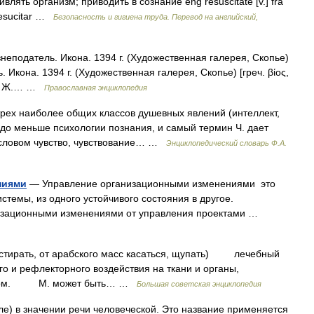
лять организм; приводить в сознание eng resuscitate [v.] fra
resucitar …
Безопасность и гигиена труда. Перевод на английский,
еподатель. Икона. 1394 г. (Художественная галерея, Скопье)
Икона. 1394 г. (Художественная галерея, Скопье) [греч. βίος,
ии о Ж.… …
Православная энциклопедия
рех наиболее общих классов душевных явлений (интеллект,
аздо меньше психологии познания, и самый термин Ч. дает
а словом чувство, чувствование… …
Энциклопедический словарь Ф.А.
ниями
— Управление организационными изменениями это
стемы, из одного устойчивого состояния в другое.
изационными изменениями от управления проектами …
астирать, от арабского масс касаться, щупать) лечебный
о и рефлекторного воздействия на ткани и органы,
аратом. М. может быть… …
Большая советская энциклопедия
е) в значении речи человеческой. Это название применяется