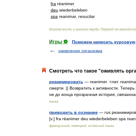
fra
réanimer
deu
wiederbeleben
spa
reanimar
,
resucitar
Безопасность
и
гигиена
труда
.
Перевод
на
английски
Игры ⚽
Поможем написать курсовую
оживление организма
Смотреть что такое "оживлять орга
реанимировать
— reanimer. <лат. reanim
смерти. || Возвратить к активности. Тепе
не до конца прозрачная история, связан
языка
приводить в сознание
— rus реанимирова
[v.] fra réanimer deu wiederbeleben spa rea
французский, немецкий, испанский языки