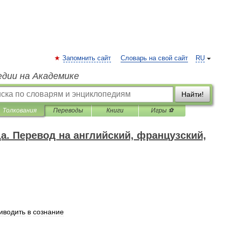
Запомнить сайт
Словарь на свой сайт
RU
едии на Академике
Найти!
Толкования
Переводы
Книги
Игры ⚽
да. Перевод на английский, французский,
иводить
в
сознание