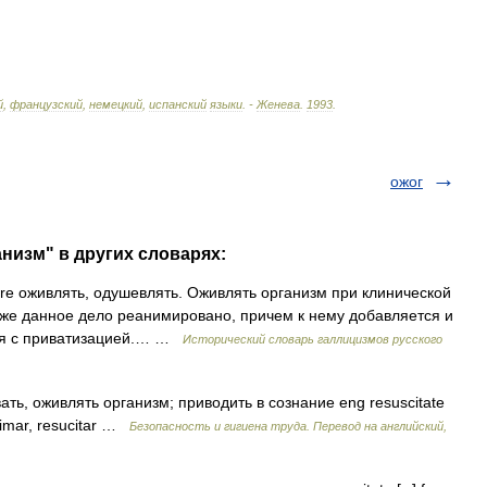
й
,
французский
,
немецкий
,
испанский
языки
. -
Женева
.
1993
.
ожог
низм" в других словарях:
are оживлять, одушевлять. Оживлять организм при клинической
рь же данное дело реанимировано, причем к нему добавляется и
ная с приватизацией.… …
Исторический словарь галлицизмов русского
ть, оживлять организм; приводить в сознание eng resuscitate
nimar, resucitar …
Безопасность и гигиена труда. Перевод на английский,